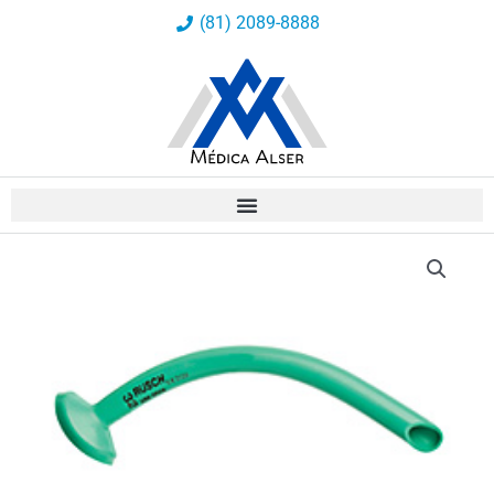
Ir
(81) 2089-8888
al
contenido