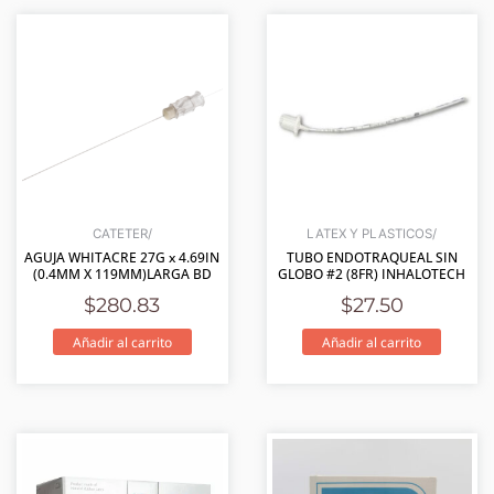
CATETER/
LATEX Y PLASTICOS/
AGUJA WHITACRE 27G x 4.69IN
TUBO ENDOTRAQUEAL SIN
(0.4MM X 119MM)LARGA BD
GLOBO #2 (8FR) INHALOTECH
$
280.83
$
27.50
Añadir al carrito
Añadir al carrito