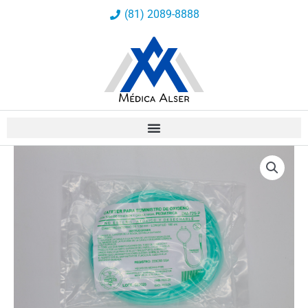
Ir
(81) 2089-8888
al
contenido