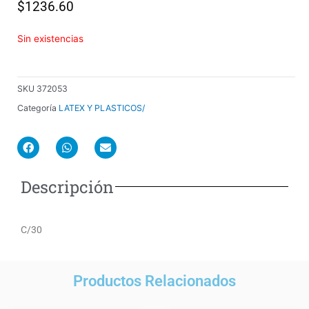
$
1236.60
Sin existencias
SKU
372053
Categoría
LATEX Y PLASTICOS/
F
W
E
a
h
n
c
a
v
e
t
e
Descripción
b
s
l
o
a
o
o
p
p
k
p
e
C/30
Productos Relacionados