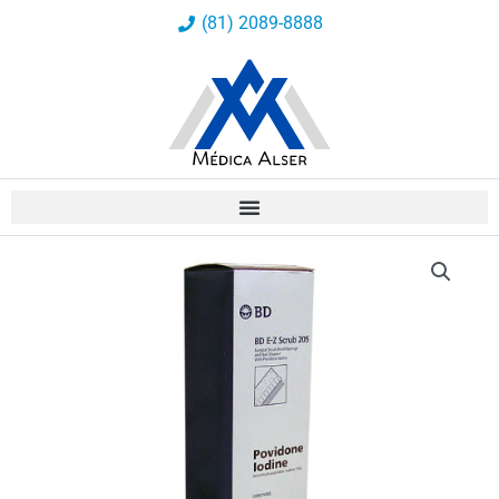
Ir
(81) 2089-8888
al
contenido