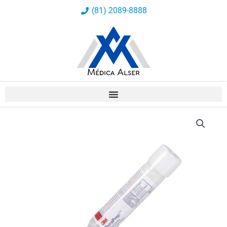
Ir
(81) 2089-8888
al
contenido