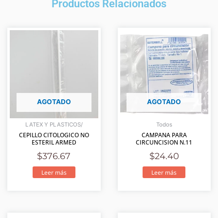
Productos Relacionados
AGOTADO
AGOTADO
LATEX Y PLASTICOS/
Todos
CEPILLO CITOLOGICO NO
CAMPANA PARA
ESTERIL ARMED
CIRCUNCISION N.11
$
376.67
$
24.40
Leer más
Leer más