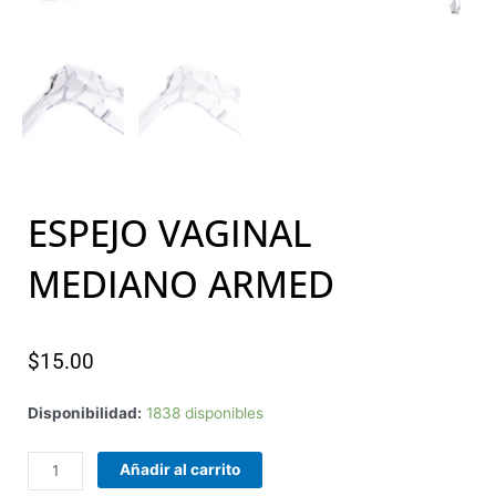
ESPEJO VAGINAL
MEDIANO ARMED
$
15.00
ESPEJO
Disponibilidad:
1838 disponibles
VAGINAL
MEDIANO
Añadir al carrito
ARMED