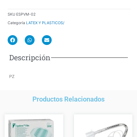
cantidad
SKU
ESPVM-02
Categoría
LATEX Y PLASTICOS/
F
W
E
a
h
n
c
a
v
e
t
e
Descripción
b
s
l
o
a
o
o
p
p
k
p
e
PZ
Productos Relacionados