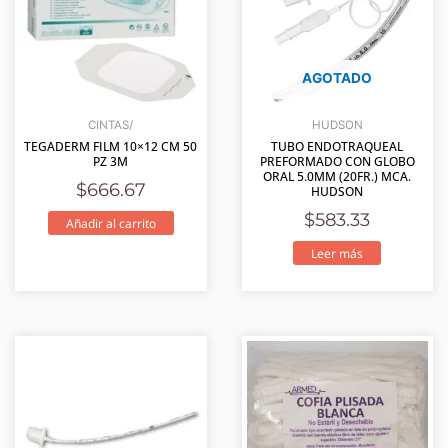
AGOTADO
CINTAS/
HUDSON
TEGADERM FILM 10×12 CM 50
TUBO ENDOTRAQUEAL
PZ 3M
PREFORMADO CON GLOBO
ORAL 5.0MM (20FR.) MCA.
$
666.67
HUDSON
$
583.33
Añadir al carrito
Leer más