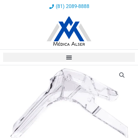
Ir
(81) 2089-8888
al
contenido