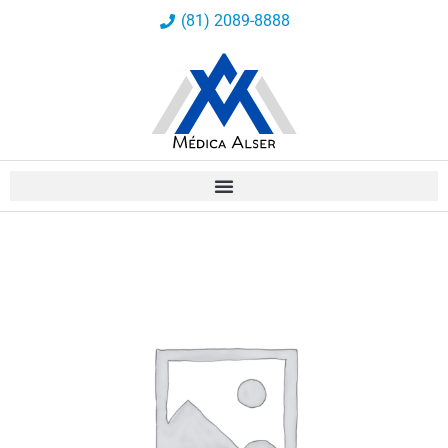
Ir
(81) 2089-8888
al
contenido