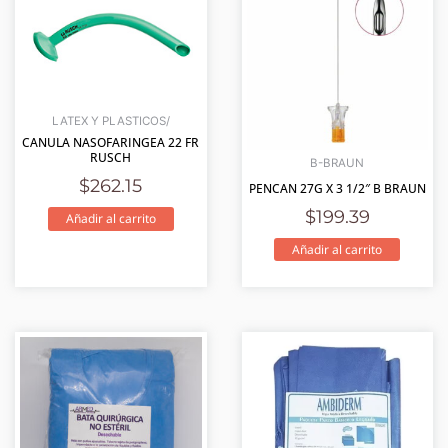
LATEX Y PLASTICOS/
CANULA NASOFARINGEA 22 FR
RUSCH
B-BRAUN
$
262.15
PENCAN 27G X 3 1/2″ B BRAUN
$
199.39
Añadir al carrito
Añadir al carrito