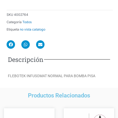
SKU
4002764
Categoría
Todos
Etiqueta
no vista catalogo
F
W
E
a
h
n
c
a
v
e
t
e
Descripción
b
s
l
o
a
o
o
p
p
k
p
e
FLEBOTEK INFUSOMAT NORMAL PARA BOMBA PISA
Productos Relacionados