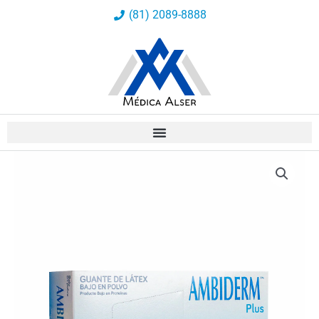
Ir
(81) 2089-8888
al
contenido