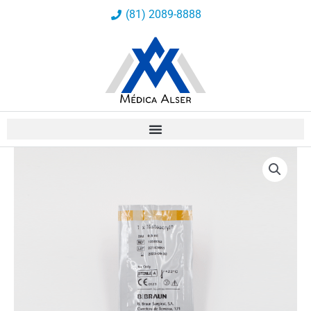
Ir
(81) 2089-8888
al
contenido