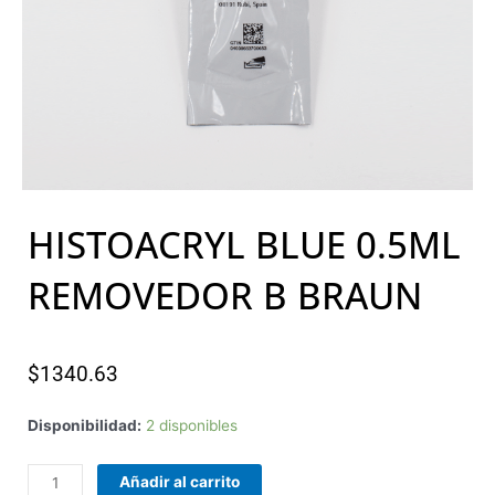
HISTOACRYL BLUE 0.5ML
REMOVEDOR B BRAUN
$
1340.63
HISTOACRYL
Disponibilidad:
2 disponibles
BLUE
0.5ML
Añadir al carrito