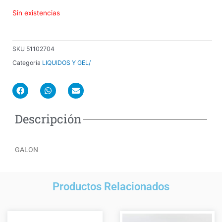
Sin existencias
SKU
51102704
Categoría
LIQUIDOS Y GEL/
F
W
E
a
h
n
c
a
v
e
t
e
Descripción
b
s
l
o
a
o
o
p
p
k
p
e
GALON
Productos Relacionados