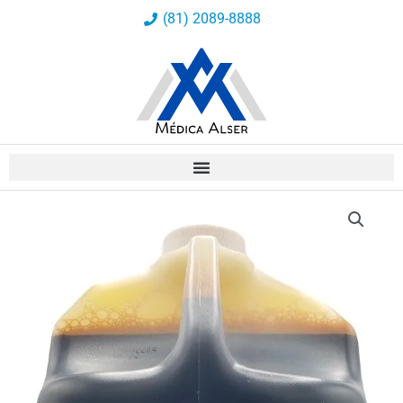
Ir
(81) 2089-8888
al
contenido