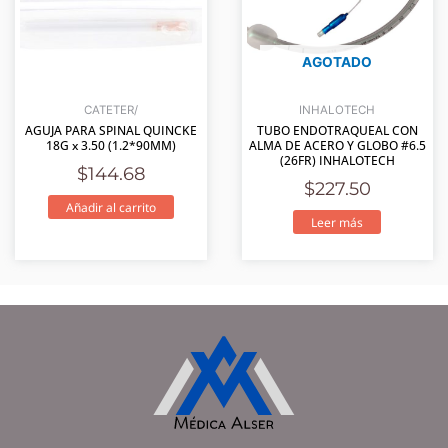
AGOTADO
CATETER/
INHALOTECH
AGUJA PARA SPINAL QUINCKE
TUBO ENDOTRAQUEAL CON
18G x 3.50 (1.2*90MM)
ALMA DE ACERO Y GLOBO #6.5
(26FR) INHALOTECH
$
144.68
$
227.50
Añadir al carrito
Leer más