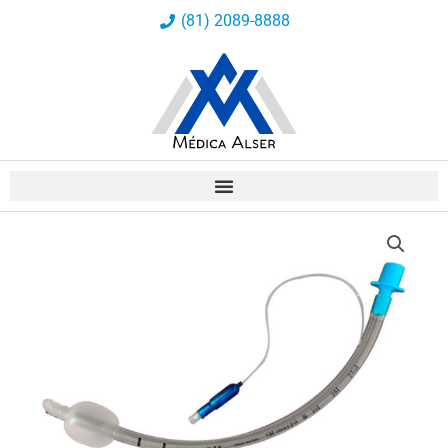
Ir
(81) 2089-8888
al
contenido