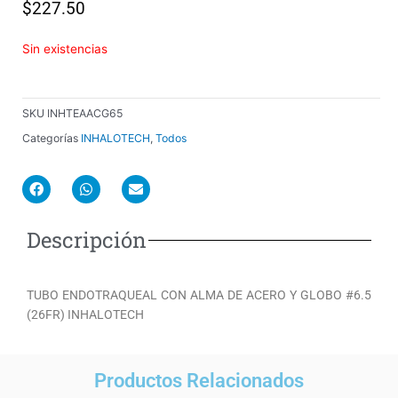
$
227.50
Sin existencias
SKU
INHTEAACG65
Categorías
INHALOTECH
,
Todos
F
W
E
a
h
n
c
a
v
e
t
e
Descripción
b
s
l
o
a
o
o
p
p
k
p
e
TUBO ENDOTRAQUEAL CON ALMA DE ACERO Y GLOBO #6.5
(26FR) INHALOTECH
Productos Relacionados