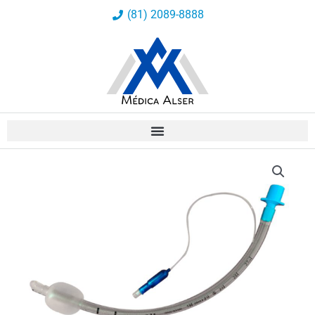
Ir
(81) 2089-8888
al
contenido