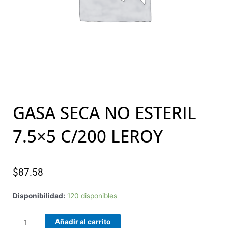
GASA SECA NO ESTERIL
7.5×5 C/200 LEROY
$
87.58
GASA
Disponibilidad:
120 disponibles
SECA
NO
Añadir al carrito