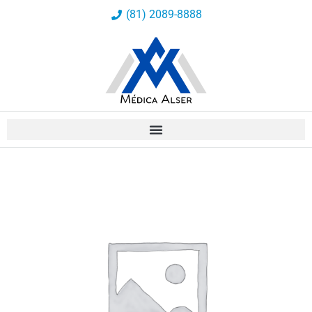
Ir
(81) 2089-8888
al
contenido