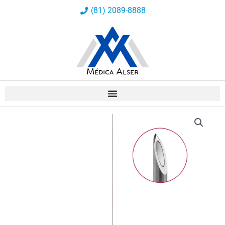
Ir
(81) 2089-8888
al
contenido