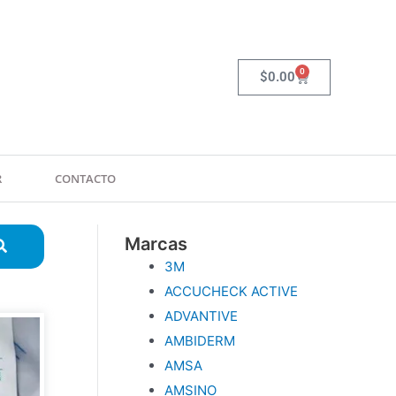
0
Carrito
$
0.00
R
CONTACTO
Marcas
3M
ACCUCHECK ACTIVE
ADVANTIVE
AMBIDERM
AMSA
AMSINO