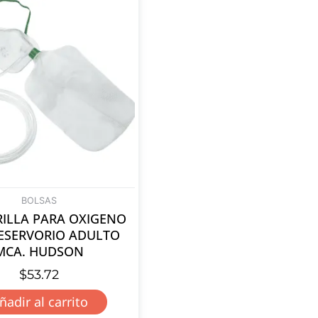
BOLSAS
ILLA PARA OXIGENO
ESERVORIO ADULTO
MCA. HUDSON
$
53.72
ñadir al carrito