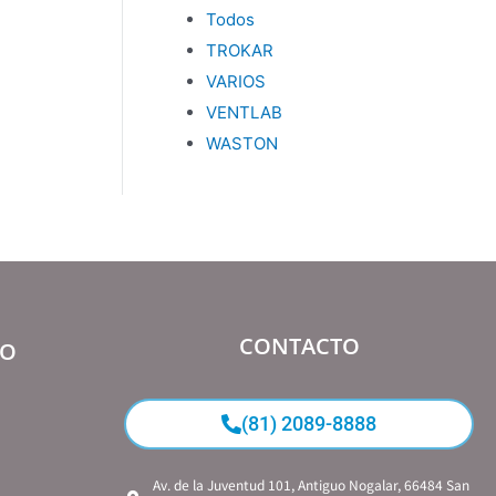
Todos
TROKAR
VARIOS
VENTLAB
WASTON
CONTACTO
IO
(81) 2089-8888
Av. de la Juventud 101, Antiguo Nogalar, 66484 San