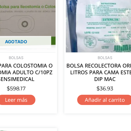
AGOTADO
BOLSAS
BOLSAS
PARA COLOSTOMIA O
BOLSA RECOLECTORA OR
OMIA ADULTO C/10PZ
LITROS PARA CAMA EST
SENSIMEDICAL
DIP MAC
$
598.17
$
36.93
Leer más
Añadir al carrito